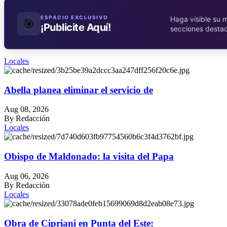
ESPACIO EXCLUSIVO
Haga visible su 
🎯
¡Publicite Aquí!
secciones desta
Locales
Abella planea eliminar el servicio de
Aug 08, 2026
By Redacción
Locales
Obispo de Maldonado: la visita del Papa
Aug 06, 2026
By Redacción
Locales
Obra de Cipriani en Punta del Este: