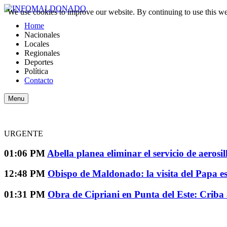
We use cookies to improve our website. By continuing to use this we
Home
Nacionales
Locales
Regionales
Deportes
Política
Contacto
Menu
URGENTE
01:06 PM
Abella planea eliminar el servicio de aeros
12:48 PM
Obispo de Maldonado: la visita del Papa e
01:31 PM
Obra de Cipriani en Punta del Este: Criba 