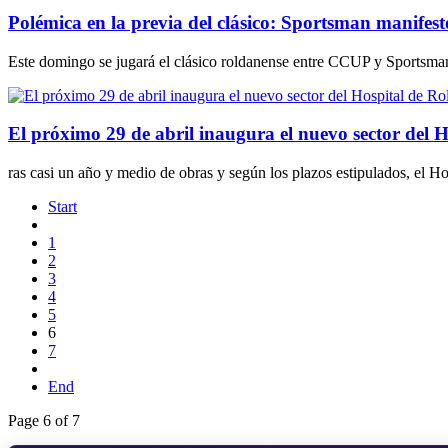
Polémica en la previa del clásico: Sportsman manifes
Este domingo se jugará el clásico roldanense entre CCUP y Sportsman y
El próximo 29 de abril inaugura el nuevo sector del 
ras casi un año y medio de obras y según los plazos estipulados, el H
Start
1
2
3
4
5
6
7
End
Page 6 of 7