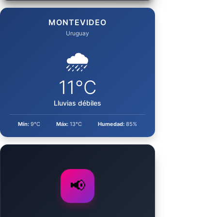
MONTEVIDEO
Uruguay
🌧️
11°C
Lluvias débiles
Mín:
9°C
Máx:
13°C
Humedad:
85%
📢