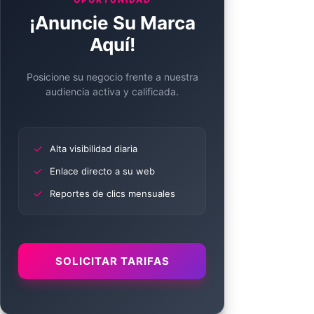
¡Anuncie Su Marca
Aquí!
Posicione su negocio frente a nuestra
audiencia activa y calificada.
✓
Alta visibilidad diaria
✓
Enlace directo a su web
✓
Reportes de clics mensuales
SOLICITAR TARIFAS