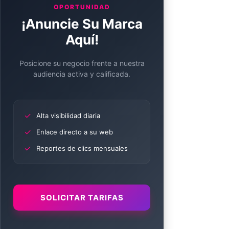
OPORTUNIDAD
¡Anuncie Su Marca
Aquí!
Posicione su negocio frente a nuestra
audiencia activa y calificada.
✓
Alta visibilidad diaria
✓
Enlace directo a su web
✓
Reportes de clics mensuales
SOLICITAR TARIFAS