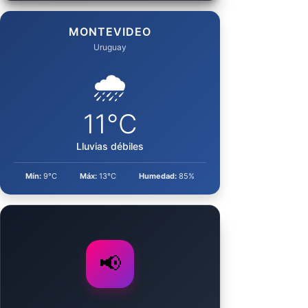
MONTEVIDEO
Uruguay
🌧️
11°C
Lluvias débiles
Mín:
9°C
Máx:
13°C
Humedad:
85%
📢