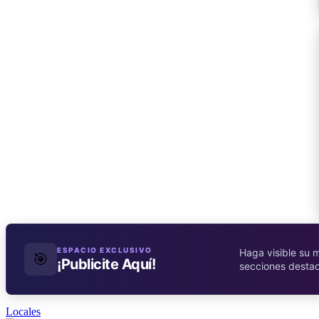
ESPACIO EXCLUSIVO
Haga visible su 
🎯
¡Publicite Aquí!
secciones desta
Locales