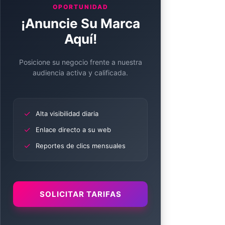
OPORTUNIDAD
¡Anuncie Su Marca
Aquí!
Posicione su negocio frente a nuestra
audiencia activa y calificada.
✓
Alta visibilidad diaria
✓
Enlace directo a su web
✓
Reportes de clics mensuales
SOLICITAR TARIFAS