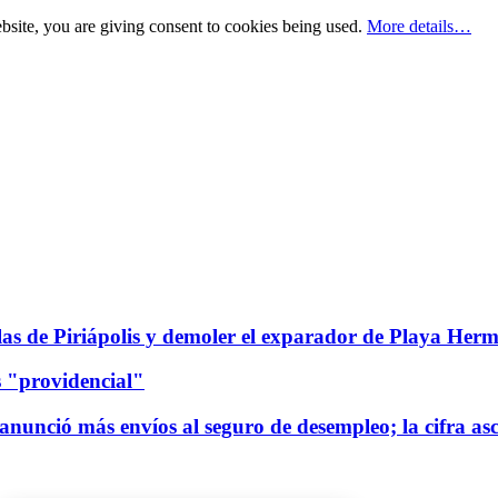
bsite, you are giving consent to cookies being used.
More details…
illas de Piriápolis y demoler el exparador de Playa Her
s "providencial"
anunció más envíos al seguro de desempleo; la cifra as