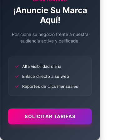
¡Anuncie Su Marca
Aquí!
Posicione su negocio frente a nuestra
audiencia activa y calificada.
✓
Alta visibilidad diaria
✓
Enlace directo a su web
✓
Reportes de clics mensuales
SOLICITAR TARIFAS