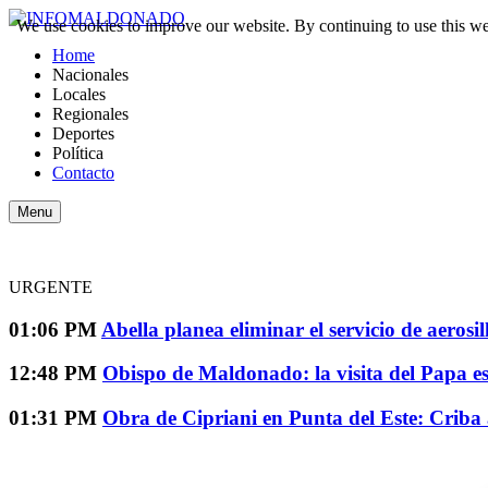
We use cookies to improve our website. By continuing to use this we
Home
Nacionales
Locales
Regionales
Deportes
Política
Contacto
Menu
URGENTE
01:06 PM
Abella planea eliminar el servicio de aeros
12:48 PM
Obispo de Maldonado: la visita del Papa e
01:31 PM
Obra de Cipriani en Punta del Este: Criba 